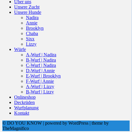
Über uns
Unsere Zucht
Unsere Hunde
Nadira
Annie
Brooklyn
Chaba
Sixx
Lizzy
Würfe
A-Wurf | Nadira
B-Wurf | Nadira
C-Wurf | Nadira
D-Wurf | Annie
E-Wurf | Brooklyn
F-Wurf | Annie
A-Wurf | Lizzy
B-Wurf | Lizzy
Onlineshop
Deckrüden
Wurfplanung
Kontakt
© DO YOU KNOW | powered by WordPress | theme by
TheMagnifico