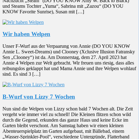
Nachzucht „Steam“ (DO YOU KNOW Amy W. Back to Black)
und Steams Tochter „Yuma“, Sabrina mit „Zazou“ (DO YOU
KNOW Favorite Sunrise), Susan mit […]
Wir haben Welpen
Unser F-Wurf aus der Verpaarung von Annie (DO YOU KNOW
Annie L. Sweet-Dreams) und Clooney (Xclusive Illusion Fatransky
Sen „Clooney“) ist da. Am Donnerstag, dem 27. April 2023 hat
Annie 4 Welpen zur Welt gebracht. Wir freuen uns riesig, dass alles
reibungslos geklappt hat und Mama Annie und ihre Welpen wohlauf
sind. Es sind 3 […]
B-Wurf von Lizzy 7 Wochen
Nun sind die Welpen von Lizzy schon bald 7 Wochen alt. Die Zeit
vergeht wie immer viel zu schnell! Die Kleinen flitzen schon wild
durch die Gegend, erkunden das ganze Haus und keine Ecke im
Garten bleibt verschont. Am Samstag haben wir einen kleinen
Abenteuerspielplatz im Garten aufgebaut, mit Bällebad, einem
„Wasser-Sprinkler-Pool“, verschiedene Untergründe, Flatterband