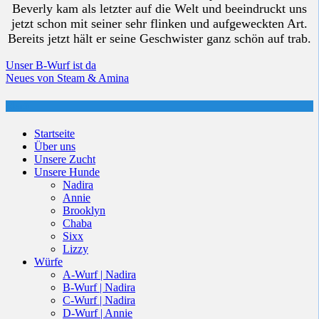
Beverly kam als letzter auf die Welt und beeindruckt uns
jetzt schon mit seiner sehr flinken und aufgeweckten Art.
Bereits jetzt hält er seine Geschwister ganz schön auf trab.
Beitragsnavigation
Unser B-Wurf ist da
Neues von Steam & Amina
Menü
Startseite
Über uns
Unsere Zucht
Unsere Hunde
Nadira
Annie
Brooklyn
Chaba
Sixx
Lizzy
Würfe
A-Wurf | Nadira
B-Wurf | Nadira
C-Wurf | Nadira
D-Wurf | Annie